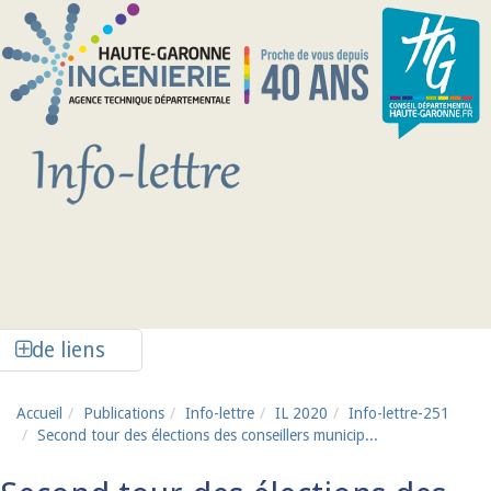
Aller au contenu principal
Afficher la colonne de liens latéraux
de liens
Accueil
Publications
Info-lettre
IL 2020
Info-lettre-251
Second tour des élections des conseillers municip...