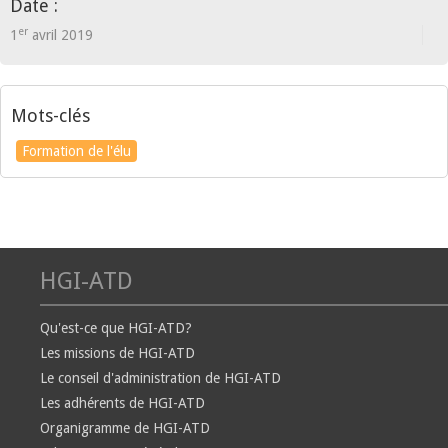
Date :
er
1
avril 2019
Mots-clés
Formation de l'élu
HGI-ATD
Qu'est-ce que HGI-ATD?
Les missions de HGI-ATD
Le conseil d'administration de HGI-ATD
Les adhérents de HGI-ATD
Organigramme de HGI-ATD