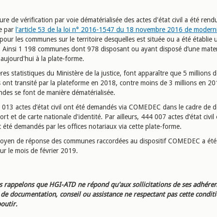
re de vérification par voie dématérialisée des actes d'état civil a été rend
re par
l'article 53 de la loi n° 2016-1547 du 18 novembre 2016 de modern
pour les communes sur le territoire desquelles est située ou a été établie 
. Ainsi 1 198 communes dont 978 disposant ou ayant disposé d’une mater
 aujourd'hui à la plate-forme.
res statistiques du Ministère de la justice, font apparaître que 5 millions 
ont transité par la plateforme en 2018, contre moins de 3 millions en 
des se font de manière dématérialisée.
 013 actes d’état civil ont été demandés via COMEDEC dans le cadre de
rt et de carte nationale d'identité. Par ailleurs, 444 007 actes d’état civil
 été demandés par les offices notariaux via cette plate-forme.
moyen de réponse des communes raccordées au dispositif COMEDEC a été
ur le mois de février 2019.
 rappelons que HGI-ATD ne répond qu'aux sollicitations de ses adhéren
e documentation, conseil ou assistance ne respectant pas cette condit
outir.