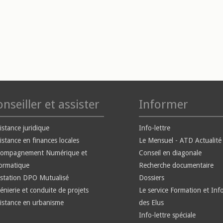
nseiller et assister
Informer
istance juridique
Info-lettre
istance en finances locales
Le Mensuel - ATD Actualité
compagnement Numérique et
Conseil en diagonale
ormatique
Recherche documentaire
station DPO Mutualisé
Dossiers
énierie et conduite de projets
Le service Formation et Inf
istance en urbanisme
des Elus
Info-lettre spéciale