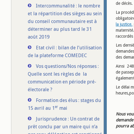
de décès.
Intercommunalité : le nombre
La procédu
et la répartition des sièges au sein
obligatoi
du conseil communautaire est à
la justice.
déterminer au plus tard le 31
maternité
raccordés
août 2019
Les derniè
Etat civil : bilan de l’utilisation
demandes 
de la plateforme COMEDEC
des deman
Vos questions/Nos réponses :
Ainsi 248
de passepo
Quelle sont les règles de la
également
communication en période pré-
Le délai 
électorale ?
heures,po
Formation des élus : stages du
er
15 avril au 1
mai
Nous vous
Jurisprudence : Un contrat de
demande d
pourra ab
prêt conclu par un maire qui n’a