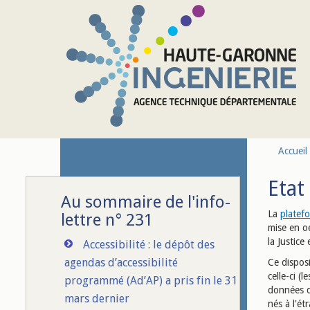
Aller au contenu principal
Accueil
Etat
Au sommaire de l'info-
La
platef
lettre n° 231
mise en o
la Justice
Accessibilité : le dépôt des
agendas d’accessibilité
Ce disposi
celle-ci (
programmé (Ad’AP) a pris fin le 31
données qu
mars dernier
nés à l'é