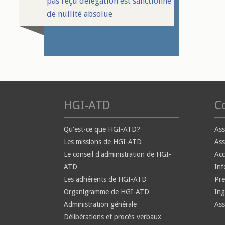
pas reçu délégation est sanctionné
de nullité absolue
HGI-ATD
Co
Qu'est-ce que HGI-ATD?
Ass
Les missions de HGI-ATD
Ass
Le conseil d'administration de HGI-
Ac
ATD
Inf
Les adhérents de HGI-ATD
Pre
Organigramme de HGI-ATD
Ing
Administration générale
Ass
Délibérations et procès-verbaux