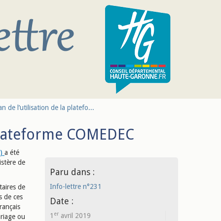
lan de l’utilisation de la platefo...
la plateforme COMEDEC
l)
a été
istère de
Paru dans :
Info-lettre n°231
taires de
es de ces
Date :
Français
er
1
avril 2019
ariage ou