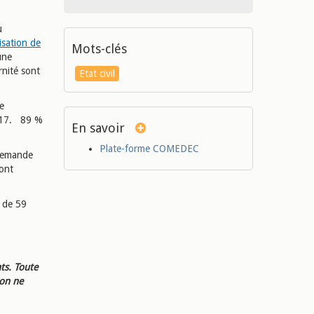
u
isation de
Mots-clés
une
nité sont
Etat civil
de
2017. 89 %
En savoir
Plate-forme COMEDEC
 demande
 ont
 de 59
ts. Toute
ion ne