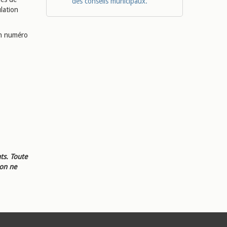
des conseils municipaux.
lation
ain numéro
ts. Toute
ion ne