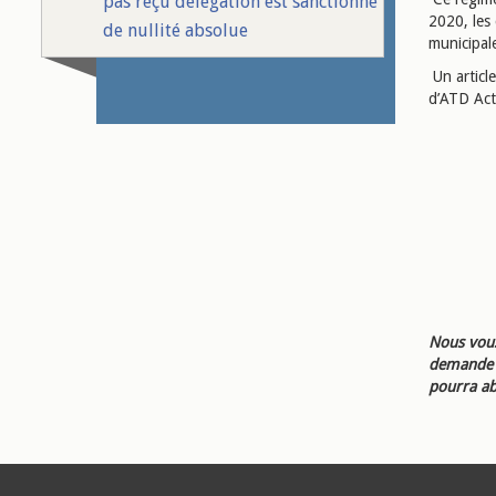
pas reçu délégation est sanctionné
2020, les
de nullité absolue
municipal
Un article
d’ATD Act
Nous vous
demande d
pourra ab