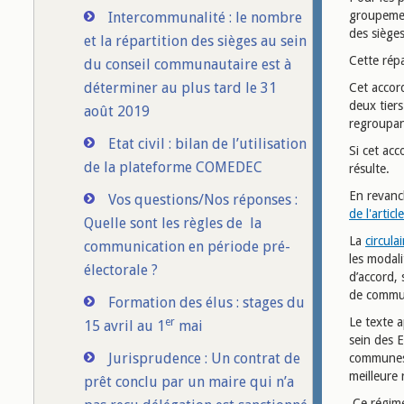
groupemen
Intercommunalité : le nombre
des siège
et la répartition des sièges au sein
Cette répa
du conseil communautaire est à
déterminer au plus tard le 31
Cet accor
deux tiers
août 2019
regroupan
Etat civil : bilan de l’utilisation
Si cet acc
de la plateforme COMEDEC
résulte.
En revanch
Vos questions/Nos réponses :
de l'arti
Quelle sont les règles de la
La
circulai
communication en période pré-
les modali
électorale ?
d’accord, 
de commun
Formation des élus : stages du
Le texte 
er
15 avril au 1
mai
sein des E
Jurisprudence : Un contrat de
communes 
meilleure
prêt conclu par un maire qui n’a
Ce régime