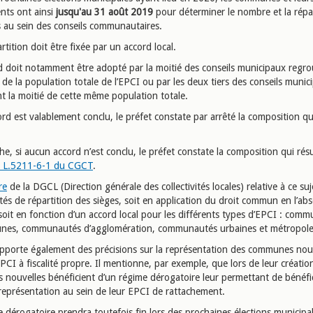
ts ont ainsi
jusqu'au 31 août 2019
pour déterminer le nombre et la répar
s au sein des conseils communautaires.
rtition doit être fixée par un accord local.
d doit notamment être adopté par la moitié des conseils municipaux regro
 de la population totale de l’EPCI ou par les deux tiers des conseils munic
t la moitié de cette même population totale.
ord est valablement conclu, le préfet constate par arrêté la composition qu
e, si aucun accord n’est conclu, le préfet constate la composition qui ré
cle L.5211-6-1 du CGCT
.
re
de la DGCL (Direction générale des collectivités locales) relative à ce suje
tés de répartition des sièges, soit en application du droit commun en l’ab
soit en fonction d’un accord local pour les différents types d’EPCI : com
es, communautés d’agglomération, communautés urbaines et métropole
apporte également des précisions sur la représentation des communes nou
PCI à fiscalité propre. Il mentionne, par exemple, que lors de leur création
nouvelles bénéficient d’un régime dérogatoire leur permettant de bénéfic
 représentation au sein de leur EPCI de rattachement.
 dérogatoire prendra toutefois fin lors des prochaines élections municipa