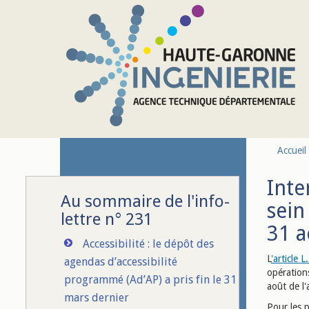
Aller au contenu principal
Accueil
Inte
Au sommaire de l'info-
sein
lettre n° 231
31 a
Accessibilité : le dépôt des
L
'article 
agendas d’accessibilité
opération
programmé (Ad’AP) a pris fin le 31
août de l
mars dernier
Pour les 