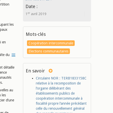
tition
Date :
er
1
avril 2019
upant les
ipaux
Mots-clés
i en
Coopération intercommunale
Elections communautaires
sulte du
III
t détaille
En savoir
sence
munautés
Circulaire NOR : TERB1833158C
s.
relative à la recomposition de
l’organe délibérant des
velles au
établissements publics de
 les
coopération intercommunale à
ier d’une
fiscalité propre l’année précédant
celle du renouvellement général
les de