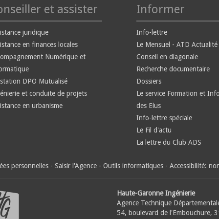
nseiller et assister
Informer
istance juridique
Info-lettre
istance en finances locales
Le Mensuel - ATD Actualité
compagnement Numérique et
Conseil en diagonale
ormatique
Recherche documentaire
station DPO Mutualisé
Dossiers
énierie et conduite de projets
Le service Formation et Inf
istance en urbanisme
des Elus
Info-lettre spéciale
Le Fil d'actu
La lettre du Club ADS
es personnelles
-
Saisir l'Agence
-
Outils informatiques
-
Accessibilité: n
Haute-Garonne Ingénierie
Agence Technique Départemental
54, boulevard de l'Embouchure, 