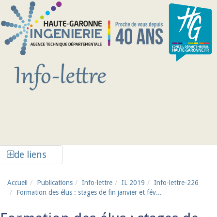
Aller au contenu principal
Afficher la colonne de liens latéraux
de liens
Accueil
Publications
Info-lettre
IL 2019
Info-lettre-226
Formation des élus : stages de fin janvier et fév...