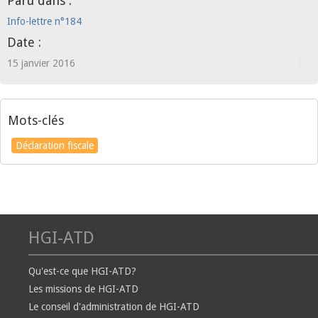
Paru dans :
Info-lettre n°184
Date :
15 janvier 2016
Mots-clés
Déclaration fiscale
HGI-ATD
Qu'est-ce que HGI-ATD?
Les missions de HGI-ATD
Le conseil d'administration de HGI-ATD