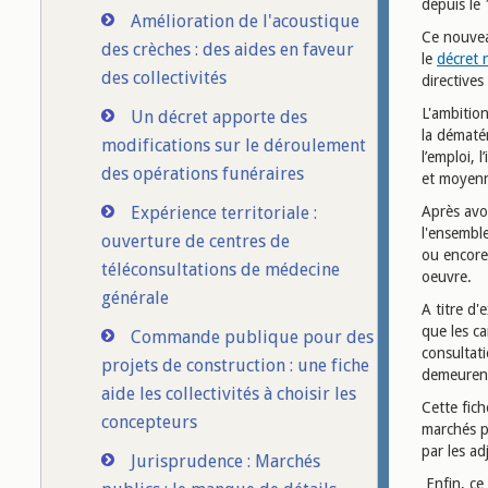
depuis le 
Amélioration de l'acoustique
Ce nouvea
des crèches : des aides en faveur
le
décret
des collectivités
directive
L'ambition
Un décret apporte des
la dématér
modifications sur le déroulement
l’emploi, 
des opérations funéraires
et moyenn
Expérience territoriale :
Après avoi
l'ensemble
ouverture de centres de
ou encore
téléconsultations de médecine
oeuvre.
générale
A titre d'
que les c
Commande publique pour des
consultati
projets de construction : une fiche
demeurent
aide les collectivités à choisir les
Cette fic
concepteurs
marchés pu
par les a
Jurisprudence : Marchés
Enfin, ce 