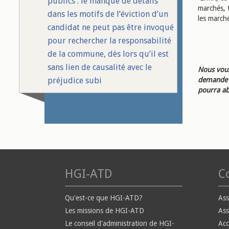
publics : le manque de détails
marchés, t
dans les motifs de l’éviction d’un
les march
candidat ne peut pas être invoqué
pour rechercher la responsabilité
de la commune, dès lors qu’il est
sans lien de causalité avec le
Nous vous
préjudice subi
demande d
pourra ab
HGI-ATD
Co
Qu'est-ce que HGI-ATD?
Ass
Les missions de HGI-ATD
Ass
Le conseil d'administration de HGI-
Ac