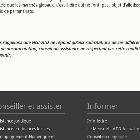
els que les marchés globaux, c'est-à dire qui ne font pas l'objet d'allotis
és de partenariats.
 rappelons que HGI-ATD ne répond qu'aux sollicitations de ses adhéren
e documentation, conseil ou assistance ne respectant pas cette condit
outir.
nseiller et assister
Informer
istance juridique
Info-lettre
istance en finances locales
Le Mensuel - ATD Actualité
compagnement Numérique et
Conseil en diagonale