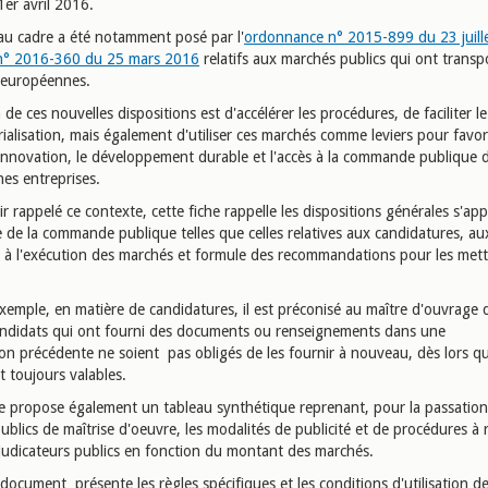
1er avril 2016.
u cadre a été notamment posé par l'
ordonnance n° 2015-899 du 23 juill
 n° 2016-360 du 25 mars 2016
relatifs aux marchés publics qui ont transp
s européennes.
 de ces nouvelles dispositions est d'accélérer les procédures, de faciliter l
ialisation, mais également d'utiliser ces marchés comme leviers pour favor
l’innovation, le développement durable et l'accès à la commande publique d
es entreprises.
r rappelé ce contexte, cette fiche rappelle les dispositions générales s'app
 de la commande publique telles que celles relatives aux candidatures, au
 à l'exécution des marchés et formule des recommandations pour les mett
exemple, en matière de candidatures, il est préconisé au maître d'ouvrage 
andidats qui ont fourni des documents ou renseignements dans une
on précédente ne soient pas obligés de les fournir à nouveau, dès lors qu’
 toujours valables.
he propose également un tableau synthétique reprenant, pour la passatio
blics de maîtrise d'oeuvre, les modalités de publicité et de procédures à 
djudicateurs publics en fonction du montant des marchés.
document présente les règles spécifiques et les conditions d'utilisation de