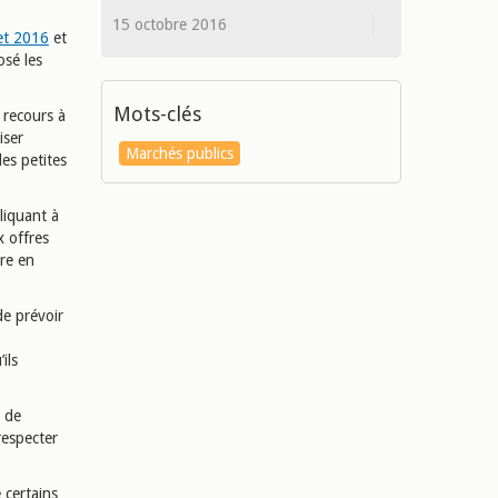
15 octobre 2016
et 2016
et
osé les
Mots-clés
e recours à
iser
Marchés publics
es petites
liquant à
x offres
re en
de prévoir
ils
n de
respecter
 certains