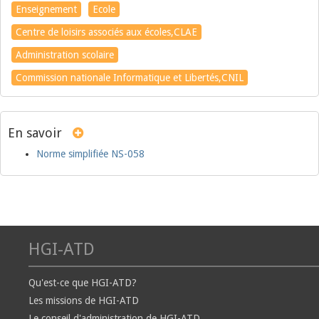
Enseignement
Ecole
Centre de loisirs associés aux écoles,CLAE
Administration scolaire
Commission nationale Informatique et Libertés,CNIL
En savoir
Norme simplifiée NS-058
HGI-ATD
Qu'est-ce que HGI-ATD?
Les missions de HGI-ATD
Le conseil d'administration de HGI-ATD