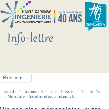
Aller au contenu principal
Afficher la colonne de liens latéraux
de liens
Accueil
Publications
Info-lettre
IL 2016
Info-lettre-176
Vie scolaire, périscolaire et petite enfance : La...