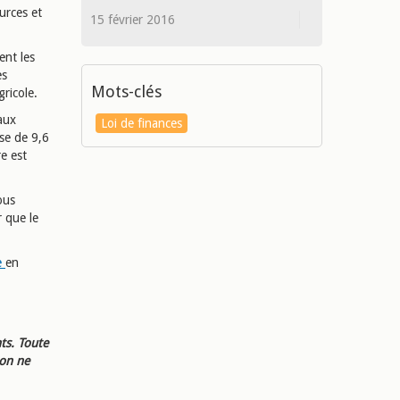
urces et
15 février 2016
ent les
es
Mots-clés
ricole.
aux
Loi de finances
sse de 9,6
e est
ous
 que le
e
en
ts. Toute
ion ne