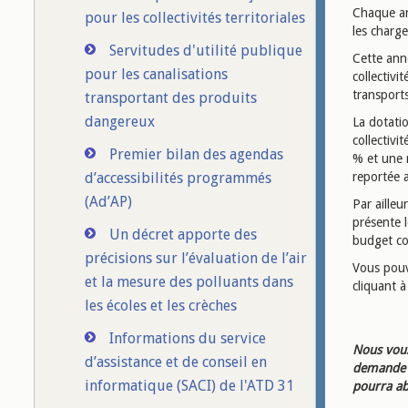
Chaque ann
pour les collectivités territoriales
les charge
Servitudes d'utilité publique
Cette ann
pour les canalisations
collectivi
transport
transportant des produits
dangereux
La dotati
collectivi
Premier bilan des agendas
% et une 
d’accessibilités programmés
reportée 
(Ad’AP)
Par ailleu
présente 
Un décret apporte des
budget co
précisions sur l’évaluation de l’air
Vous pouv
et la mesure des polluants dans
cliquant à
les écoles et les crèches
Informations du service
Nous vous
d’assistance et de conseil en
demande d
informatique (SACI) de l'ATD 31
pourra ab