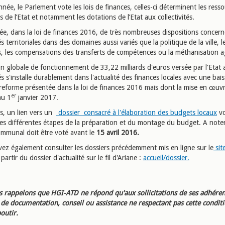
ée, le Parlement vote les lois de finances, celles-ci déterminent les resso
s de l’Etat et notamment les dotations de l’Etat aux collectivités.
ée, dans la loi de finances 2016, de très nombreuses dispositions concern
tés territoriales dans des domaines aussi variés que la politique de la ville, l
s, les compensations des transferts de compétences ou la méthanisation ag
on globale de fonctionnement de 33,22 milliards d'euros versée par l'Etat 
tés s'installe durablement dans l'actualité des finances locales avec une bai
reforme présentée dans la loi de finances 2016 mais dont la mise en œuvr
er
au 1
janvier 2017.
rs, un lien vers un
dossier consacré à l'élaboration des budgets locaux
v
les différentes étapes de la préparation et du montage du budget. A noter
mmunal doit être voté avant le
15 avril 2016.
ez également consulter les dossiers précédemment mis en ligne sur le
sit
 partir du dossier d'actualité sur le fil d'Ariane :
accueil/dossier.
 rappelons que HGI-ATD ne répond qu'aux sollicitations de ses adhéren
e documentation, conseil ou assistance ne respectant pas cette condit
outir.