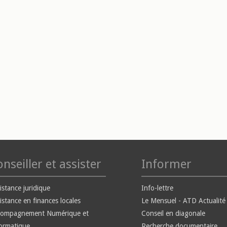
nseiller et assister
Informer
istance juridique
Info-lettre
istance en finances locales
Le Mensuel - ATD Actualité
compagnement Numérique et
Conseil en diagonale
ormatique
Recherche documentaire