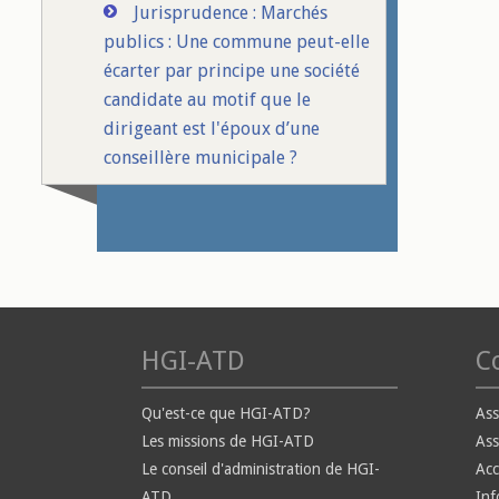
Jurisprudence : Marchés
publics : Une commune peut-elle
écarter par principe une société
candidate au motif que le
dirigeant est l'époux d’une
conseillère municipale ?
HGI-ATD
Co
Qu'est-ce que HGI-ATD?
Ass
Les missions de HGI-ATD
Ass
Le conseil d'administration de HGI-
Ac
ATD
Inf