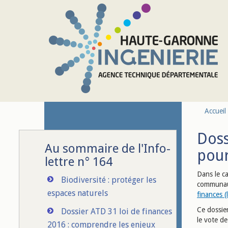
Aller au contenu principal
Accueil
Doss
Au sommaire de l'Info-
pour
lettre n° 164
Dans le c
Biodiversité : protéger les
communaut
espaces naturels
finances (
Ce dossier
Dossier ATD 31 loi de finances
le vote d
2016 : comprendre les enjeux