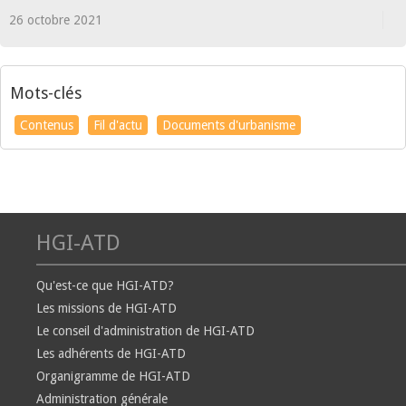
26 octobre 2021
Mots-clés
Contenus
Fil d'actu
Documents d'urbanisme
HGI-ATD
Qu'est-ce que HGI-ATD?
Les missions de HGI-ATD
Le conseil d'administration de HGI-ATD
Les adhérents de HGI-ATD
Organigramme de HGI-ATD
Administration générale