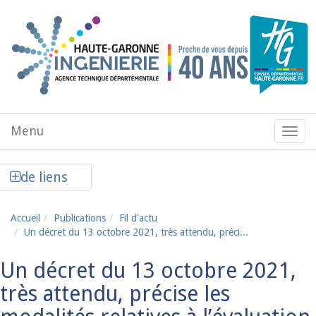
Aller au contenu principal
Menu
Menu
de
navig
Afficher la colonne de liens latéraux
de liens
Accueil
Publications
Fil d'actu
Un décret du 13 octobre 2021, très attendu, préci...
Un décret du 13 octobre 2021,
très attendu, précise les