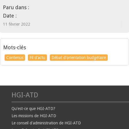
Paru dans :
Date :
11 février 2022
Mots-clés
Contenus
Fil d'actu
Débat d'orientation budgétaire
HGI-ATD
Qu'est-ce que HGI-ATD?
Les missions de HGI-ATD
Le conseil d'administration de HGI-ATD