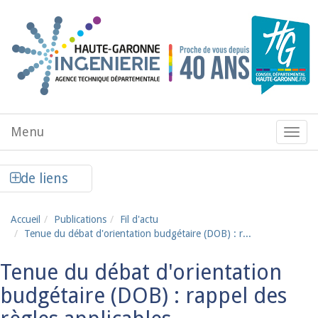
Aller au contenu principal
Menu
Menu
de
navig
Afficher la colonne de liens latéraux
de liens
Accueil
Publications
Fil d'actu
Tenue du débat d'orientation budgétaire (DOB) : r...
Tenue du débat d'orientation
budgétaire (DOB) : rappel des