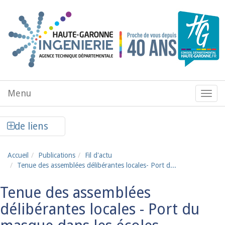
Aller au contenu principal
Menu
Menu
de
navig
Afficher la colonne de liens latéraux
de liens
Accueil
Publications
Fil d'actu
Tenue des assemblées délibérantes locales- Port d...
Tenue des assemblées
délibérantes locales - Port du