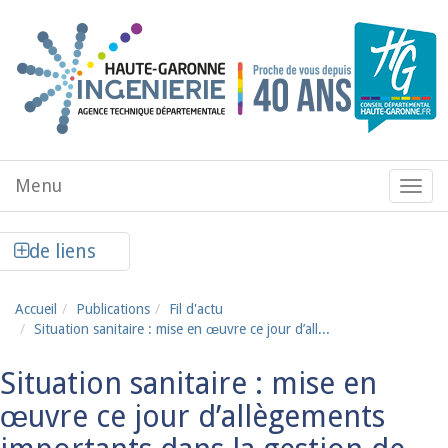
Aller au contenu principal
Menu
Menu
de
navig
Afficher la colonne de liens latéraux
de liens
Accueil
Publications
Fil d'actu
Situation sanitaire : mise en œuvre ce jour d’all...
Situation sanitaire : mise en
œuvre ce jour d’allègements