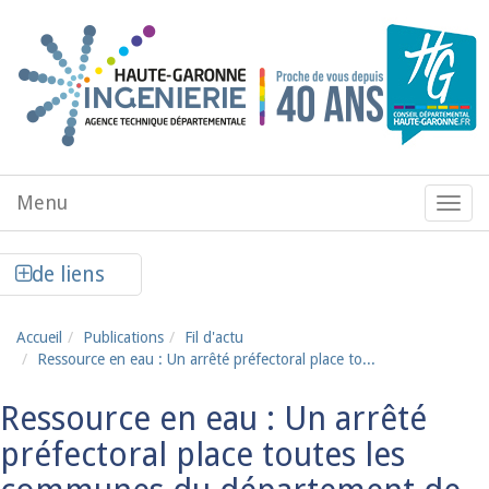
Aller au contenu principal
Menu
Menu
de
navig
Afficher la colonne de liens latéraux
de liens
Accueil
Publications
Fil d'actu
Ressource en eau : Un arrêté préfectoral place to...
Ressource en eau : Un arrêté
préfectoral place toutes les