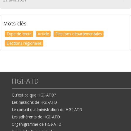
22 avril 2021
Mots-clés
Type de texte
Article
Elections départementales
Elections régionales
HGI-ATD
Qu'est-ce que HGI-ATD?
Les missions de HGI-ATD
Le conseil d'administration de HGI-ATD
Les adhérents de HGI-ATD
Organigramme de HGI-ATD