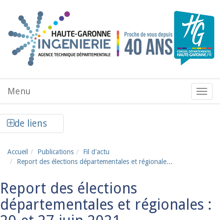
Aller au contenu principal
Menu
Menu
de
navig
Afficher la colonne de liens latéraux
de liens
Accueil
Publications
Fil d'actu
Report des élections départementales et régionale...
Report des élections
départementales et régionales :