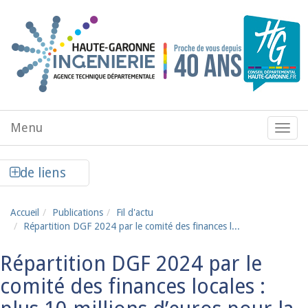
Aller au contenu principal
Menu
Menu
de
navig
Afficher la colonne de liens latéraux
de liens
Accueil
Publications
Fil d'actu
Répartition DGF 2024 par le comité des finances l...
Répartition DGF 2024 par le
comité des finances locales :