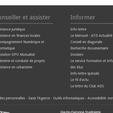
nseiller et assister
Informer
istance juridique
Info-lettre
istance en finances locales
Le Mensuel - ATD Actualité
compagnement Numérique et
Conseil en diagonale
ormatique
Recherche documentaire
station DPO Mutualisé
Dossiers
énierie et conduite de projets
Le service Formation et Inf
istance en urbanisme
des Elus
Info-lettre spéciale
Le Fil d'actu
La lettre du Club ADS
es personnelles
-
Saisir l'Agence
-
Outils informatiques
-
Accessibilité: n
Haute-Garonne Ingénierie