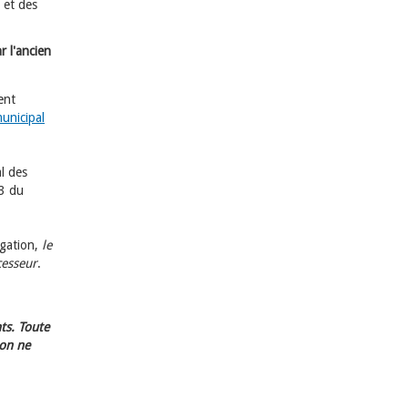
 et des
r l'ancien
ent
municipal
l des
23 du
égation,
le
cesseur
.
ts. Toute
ion ne