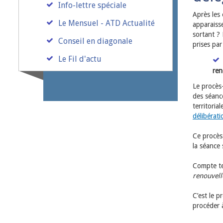
Info-lettre spéciale
Après les 
Le Mensuel - ATD Actualité
apparaiss
sortant ? 
Conseil en diagonale
prises pa
Le Fil d'actu
ren
Le procès-
des séance
territoria
délibérati
Ce procès
la séance 
Compte te
renouvell
C’est le p
procéder 