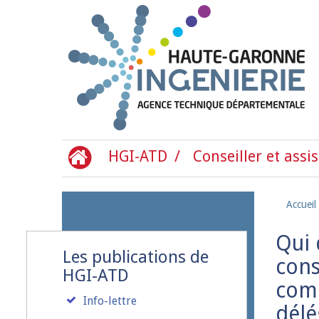
Aller au contenu principal
HGI-ATD
Conseiller et assis
Accueil
Qui 
Les publications de
cons
HGI-ATD
comp
Info-lettre
délé