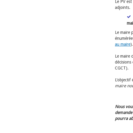
Le PV est 
adjoints.
mai
Le maire p
énumérées
au maire
).
Le maire 
décisions 
CGCT).
L’objectif
maire nou
Nous vous
demande d
pourra ab