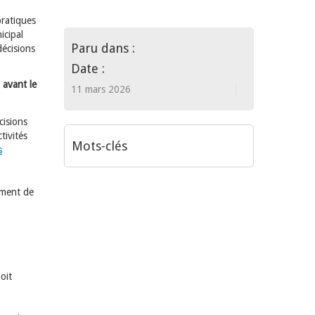
pratiques
icipal
Paru dans :
décisions
Date :
 avant le
11 mars 2026
cisions
tivités
Mots-clés
s
ement de
oit