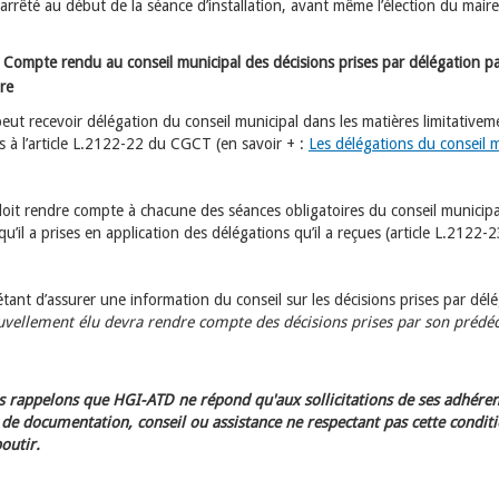
arrêté au début de la séance d’installation, avant même l’élection du maire
Compte rendu au conseil municipal des décisions prises par délégation pa
re
eut recevoir délégation du conseil municipal dans les matières limitativem
 à l’article L.2122-22 du CGCT (en savoir + :
Les délégations du conseil 
doit rendre compte à chacune des séances obligatoires du conseil municipa
qu’il a prises en application des délégations qu’il a reçues (article L.2122-
 étant d’assurer une information du conseil sur les décisions prises par dél
vellement élu devra rendre compte des décisions prises par son prédé
 rappelons que HGI-ATD ne répond qu'aux sollicitations de ses adhéren
e documentation, conseil ou assistance ne respectant pas cette condit
outir.