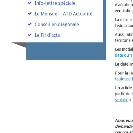
Info-lettre spéciale
d'aératio
ventilati
Le Mensuel - ATD Actualité
La mise en
Conseil en diagonale
l'éducatio
Aussi, afi
Le Fil d'actu
territoria
Les modal
date du 1
La date li
Pour la H
toulouse.
Un article
partir du 
scolaire
».
Nous vous
demande d
pourra ab