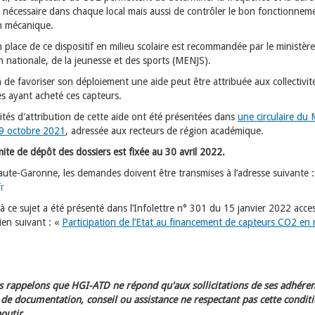
n nécessaire dans chaque local mais aussi de contrôler le bon fonctionneme
on mécanique.
 place de ce dispositif en milieu scolaire est recommandée par le ministèr
n nationale, de la jeunesse et des sports (MENJS).
n de favoriser son déploiement une aide peut être attribuée aux collectivit
les ayant acheté ces capteurs.
ités d'attribution de cette aide ont été présentées dans
une circulaire du
9 octobre 2021
, adressée aux recteurs de région académique.
mite de dépôt des dossiers est fixée au 30 avril 2022.
aute-Garonne, les demandes doivent être transmises à l’adresse suivante 
fr
 à ce sujet a été présenté dans l’Infolettre n° 301 du 15 janvier 2022 acces
lien suivant : «
Participation de l’Etat au financement de capteurs CO2 en 
 rappelons que HGI-ATD ne répond qu'aux sollicitations de ses adhéren
e documentation, conseil ou assistance ne respectant pas cette condit
outir.