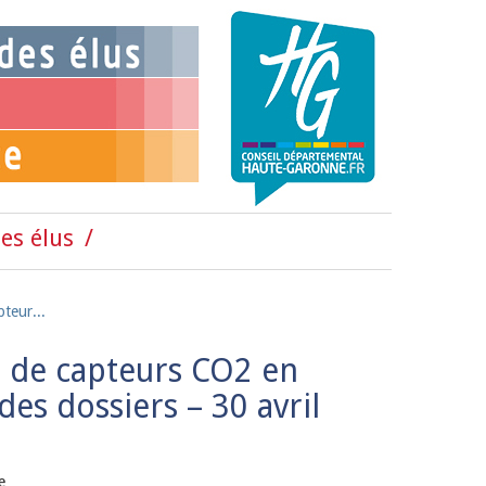
es élus
pteur...
t de capteurs CO2 en
des dossiers – 30 avril
e