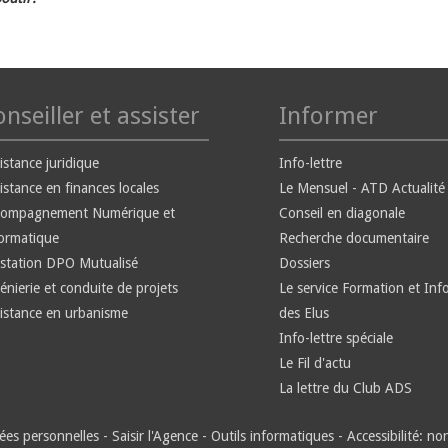
nseiller et assister
Informer
istance juridique
Info-lettre
istance en finances locales
Le Mensuel - ATD Actualité
compagnement Numérique et
Conseil en diagonale
ormatique
Recherche documentaire
station DPO Mutualisé
Dossiers
énierie et conduite de projets
Le service Formation et Inf
istance en urbanisme
des Elus
Info-lettre spéciale
Le Fil d'actu
La lettre du Club ADS
es personnelles
-
Saisir l'Agence
-
Outils informatiques
-
Accessibilité: n