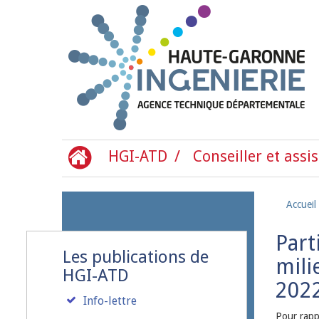
Aller au contenu principal
HGI-ATD
Conseiller et assis
Accueil
Part
Les publications de
mili
HGI-ATD
202
Info-lettre
Pour rapp