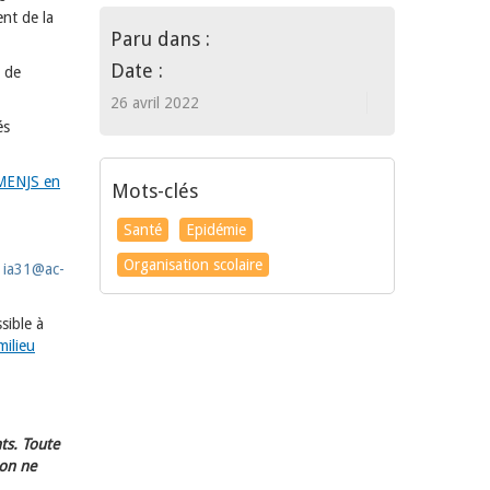
nt de la
Paru dans :
Date :
e de
26 avril 2022
és
 MENJS en
Mots-clés
Santé
Epidémie
Organisation scolaire
:
ia31@ac-
sible à
milieu
ts. Toute
ion ne