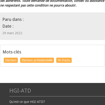
ses adhérents. Toute demande de documentation, conseil ou assistance
ne respectant pas cette condition ne pourra aboutir.
Paru dans :
Date :
29 mars 2022
Mots-clés
Election
Election présidentielle
Fil d'actu
HGI-ATD
Qu'est-ce que HGI-ATD?