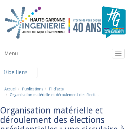
Aller au contenu principal
Menu
Menu
de
navig
Afficher la colonne de liens latéraux
de liens
Accueil
Publications
Fil d'actu
Organisation matérielle et déroulement des électi...
Organisation matérielle et
déroulement des élections