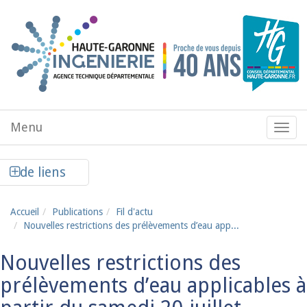
Aller au contenu principal
Menu
Menu
de
navig
Afficher la colonne de liens latéraux
de liens
Accueil
Publications
Fil d'actu
Nouvelles restrictions des prélèvements d’eau app...
Nouvelles restrictions des
prélèvements d’eau applicables à