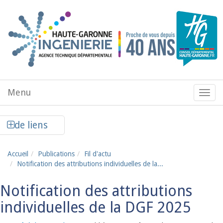
Aller au contenu principal
Menu
Menu
de
navig
Afficher la colonne de liens latéraux
de liens
Accueil
Publications
Fil d'actu
Notification des attributions individuelles de la...
Notification des attributions
individuelles de la DGF 2025