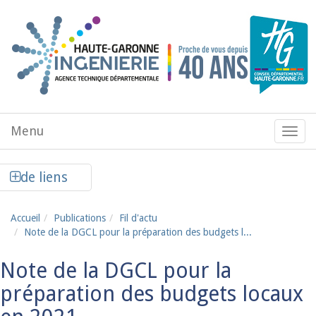
Aller au contenu principal
Menu
Menu
de
navig
Afficher la colonne de liens latéraux
de liens
Accueil
Publications
Fil d'actu
Note de la DGCL pour la préparation des budgets l...
Note de la DGCL pour la
préparation des budgets locaux