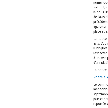
numérique
volonté, o
le nous un
de l’avis 
précédemme
également 
place et a
La notice 
avis. L’ob
rubriques 
respecter
d’un avis 
d’annulati
La notice 
Notice eF
Le commun
mentionnai
septembre
jour et so
reportée