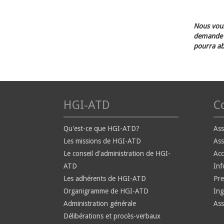
Nous vous
demande d
pourra ab
HGI-ATD
Co
Qu'est-ce que HGI-ATD?
Ass
Les missions de HGI-ATD
Ass
Le conseil d'administration de HGI-
Ac
ATD
Inf
Les adhérents de HGI-ATD
Pre
Organigramme de HGI-ATD
Ing
Administration générale
Ass
Délibérations et procès-verbaux