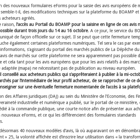
tion des nouveaux formulaires eForms pour la saisie des avis européens de
 semble-t-il, des modifications techniques sur la plateforme du BOAMP et 
s acheteurs agréés.
e raison,
l’accès au Portail du BOAMP pour la saisine en ligne de ces avis n
possible durant trois jours du 14 au 16 octobre
. A ce jour, le service du 
iqué de façon officielle sur ce sujet. Il se peut que cette fermeture tem
ouche également certaines plateformes numériques. Tel sera le cas par exe
informations, s’agissant du portail des marchés publics de La Dépêche du 
s avis de marchés sur cette plateforme ne sera apparemment pas possible 
 et cela tant pour les avis européens que pour les avis relatifs à des mar
 adaptée (mapa) ne nécessitant pas de publication au niveau européen.
il conseillé aux acheteurs publics qui s’apprêteraient à publier à la mi-octo
rchés par l’intermédiaire de leur profil acheteur, de se rapprocher de ce d
enseigner sur une éventuelle fermeture momentanée de l’accès à sa platef
on des Affaires juridiques (DAJ) au sein du Ministère de l’Economie, des F
eraineté industrielle et numérique a publié, sur le portail de ce ministère,
dédié à la commande publique, une courte notice afin de présenter aux ac
s nouveaux eForms, et ce qui les différencient des formulaires standards
s.
te désormais 40 nouveaux modèles d’avis, là où auparavant on en dénombra
t » 25, la volonté affichée est d’inscrire leur utilisation dans « la transfo