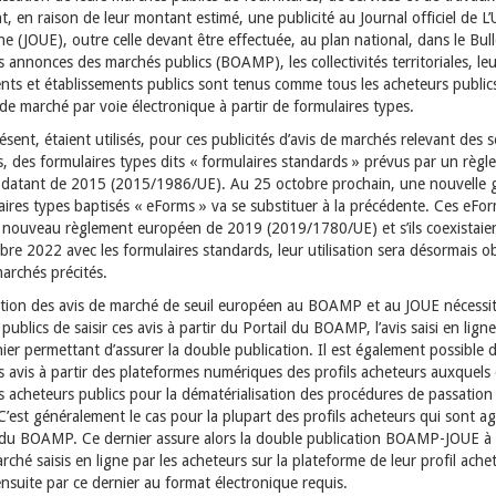
t, en raison de leur montant estimé, une publicité au Journal officiel de L
 (JOUE), outre celle devant être effectuée, au plan national, dans le Bull
es annonces des marchés publics (BOAMP), les collectivités territoriales, le
ts et établissements publics sont tenus comme tous les acheteurs publics
 de marché par voie électronique à partir de formulaires types.
ésent, étaient utilisés, pour ces publicités d’avis de marchés relevant des s
, des formulaires types dits « formulaires standards » prévus par un règl
datant de 2015 (2015/1986/UE). Au 25 octobre prochain, une nouvelle 
aires types baptisés « eForms » va se substituer à la précédente. Ces eFo
n nouveau règlement européen de 2019 (2019/1780/UE) et s’ils coexistaie
bre 2022 avec les formulaires standards, leur utilisation sera désormais ob
archés précités.
ation des avis de marché de seuil européen au BOAMP et au JOUE nécessit
publics de saisir ces avis à partir du Portail du BOAMP, l’avis saisi en ligne
ier permettant d’assurer la double publication. Il est également possible d
 avis à partir des plateformes numériques des profils acheteurs auxquels
s acheteurs publics pour la dématérialisation des procédures de passation
’est généralement le cas pour la plupart des profils acheteurs qui sont a
e du BOAMP. Ce dernier assure alors la double publication BOAMP-JOUE à 
rché saisis en ligne par les acheteurs sur la plateforme de leur profil ache
nsuite par ce dernier au format électronique requis.