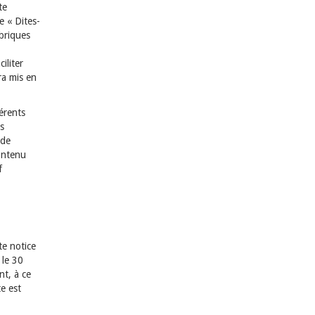
te
e « Dites-
ubriques
iliter
ra mis en
férents
es
 de
contenu
f
te notice
 le 30
nt, à ce
e est