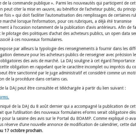
 de la commande publique ». Parmi les nouveautés qui participent de cet
n peut citer la mise en œuvre, au bénéfice de l’acheteur public, du princip
e fois » qui doit faciliter l’automatisation des remplissages de certaines r
de marché lorsque l’information, pour ces rubriques, a déjà été transmise
nt à l’occasion notamment de la publication d’avis antérieurs. Afin de fac
le pilotage des politiques d’achat des acheteurs publics, un open data se
ssocié à ces nouveaux formulaires.
expose par ailleurs la typologie des renseignements à fournir dans les dif
ligation demeure pour les acheteurs publics de renseigner avec précision l
obligatoires des avis de marché. La DAJ souligne à cet égard l’importance
 cette obligation en rappelant que le caractère incomplet ou imprécis du 
peut être sanctionné par le juge administratif et considéré comme un moti
on de la procédure dans certains cas.
de la DAJ peut être consultée et téléchargée à partir du lien suivant :
orms.
iqué de la DAJ du 8 août dernier qui a accompagné la publication de cet
t que l’utilisation des nouveaux formulaires eForms serait obligatoire dès
 pour la saisine des avis sur le Portail du BOAMP. Comme expliqué ci-ava
us réserve d’une nouvelle annonce de modification de calendrier, cette dat
au 17 octobre prochain
.