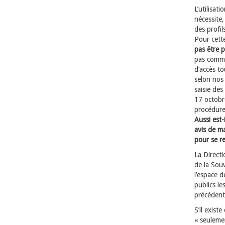
L’utilisa
nécessite,
des profil
Pour cett
pas être 
pas commun
d’accès t
selon nos 
saisie de
17 octobre
procédure
Aussi est-
avis de ma
pour se r
La Directi
de la Souv
l’espace 
publics le
précédent
S’il exis
« seulemen