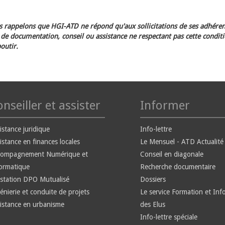
 rappelons que HGI-ATD ne répond qu'aux sollicitations de ses adhéren
e documentation, conseil ou assistance ne respectant pas cette condit
outir.
nseiller et assister
Informer
istance juridique
Info-lettre
istance en finances locales
Le Mensuel - ATD Actualité
compagnement Numérique et
Conseil en diagonale
ormatique
Recherche documentaire
station DPO Mutualisé
Dossiers
énierie et conduite de projets
Le service Formation et Inf
istance en urbanisme
des Elus
Info-lettre spéciale