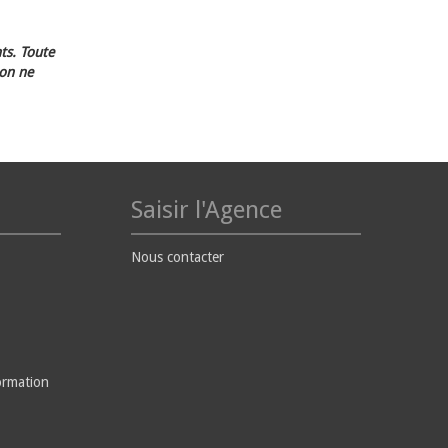
ts. Toute
ion ne
Saisir l'Agence
Nous contacter
ormation