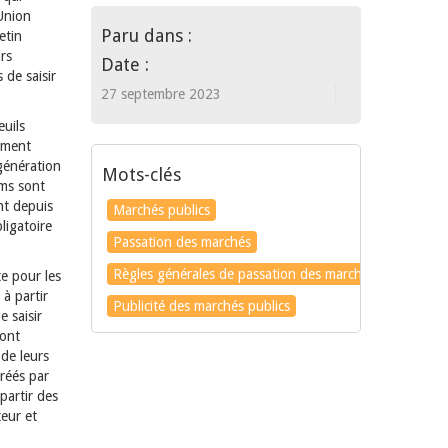
’Union
Paru dans :
etin
urs
Date :
 de saisir
27 septembre 2023
euils
ement
génération
Mots-clés
rms sont
nt depuis
Marchés publics
ligatoire
Passation des marchés
Règles générales de passation des marchés publics
e pour les
 à partir
Publicité des marchés publics
e saisir
 ont
 de leurs
gréés par
partir des
teur et