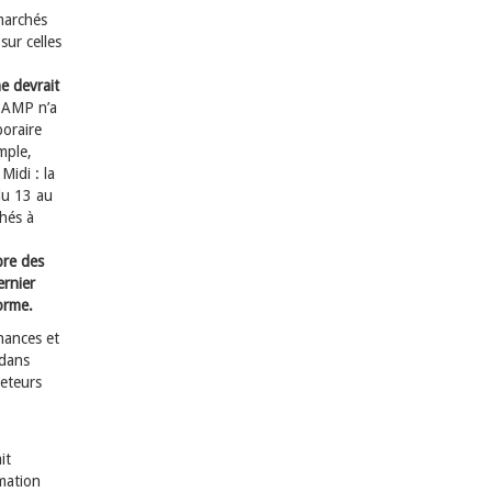
 marchés
sur celles
e devrait
BOAMP n’a
poraire
mple,
Midi : la
du 13 au
chés à
bre des
ernier
orme.
inances et
 dans
heteurs
it
rmation