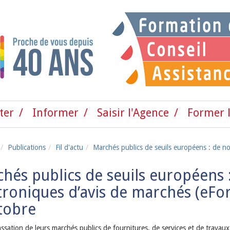
ter
Informer
Saisir l'Agence
Former l
Publications
Fil d'actu
Marchés publics de seuils européens : de n
hés publics de seuils européens 
troniques d’avis de marchés (eFo
tobre
ssation de leurs marchés publics de fournitures, de services et de travaux