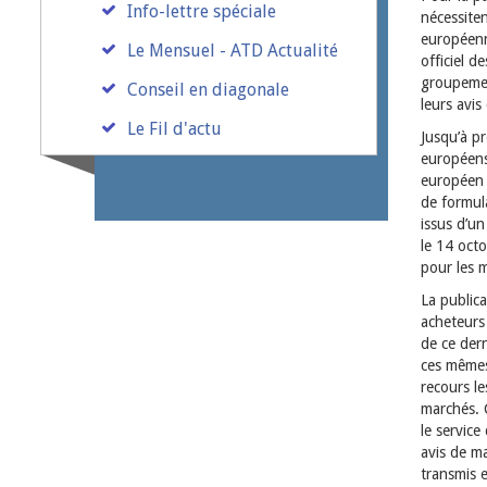
Info-lettre spéciale
nécessiten
européenne
Le Mensuel - ATD Actualité
officiel d
groupemen
Conseil en diagonale
leurs avis
Le Fil d'actu
Jusqu’à pr
européens
européen 
de formul
issus d’u
le 14 octo
pour les m
La public
acheteurs 
de ce dern
ces mêmes
recours le
marchés. C
le servic
avis de ma
transmis e