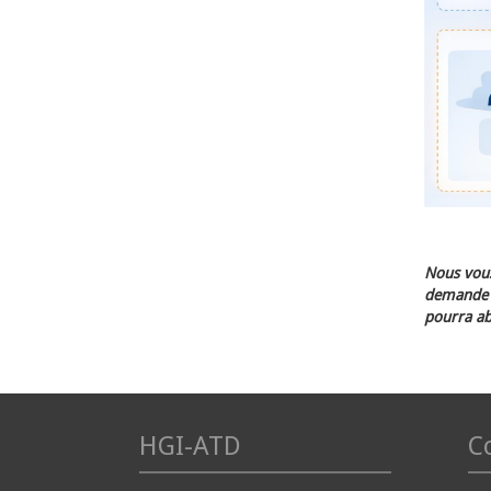
Nous vous
demande d
pourra ab
HGI-ATD
Co