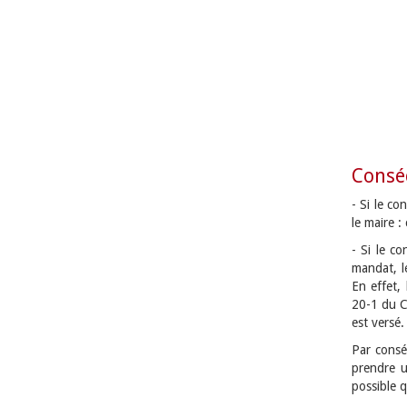
Consé
- Si le co
le maire :
- Si le c
mandat, l
En effet,
20-1 du CG
est versé.
Par consé
prendre u
possible 