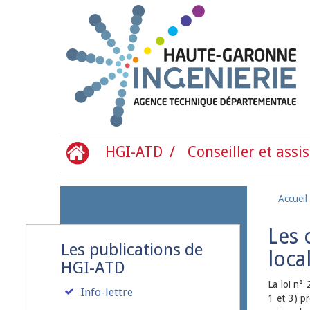
Aller au contenu principal
HGI-ATD
Conseiller et assis
Accueil
Les 
Les publications de
loca
HGI-ATD
La loi n°
Info-lettre
1 et 3) p