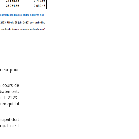
e
érieur pour
n cours de
diatement.
le L.2123-
mum qui lui
cipal doit
ipal n’est