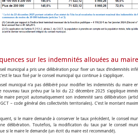
quences sur les indemnités allouées au mair
nseil municipal a pris une délibération pour fixer un taux d’indemnités inf
 c’est le taux fixé par le conseil municipal qui continue à s’appliquer.
onseil municipal n’a pas délibéré pour modifier les indemnités du maire e
e nouveau taux prévu par la loi du 22 décembre 2025 s’applique immé
 le maire perçoit automatiquement son indemnité sans délibération (artic
CT – code général des collectivités territoriales). C’est le montant maxi
quent, si le maire demande à conserver le taux précédent, le conseil muni
ne délibération. Toutefois, la modification du taux par le conseil munic
que si le maire le demande (un écrit du maire est recommandé).