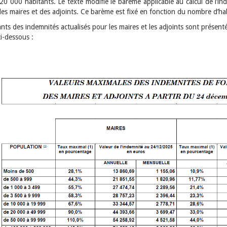
20 000 habitants. Le texte modifie le barème applicable au calcul de l’in
des maires et des adjoints. Ce barème est fixé en fonction du nombre d’ha
ts des indemnités actualisés pour les maires et les adjoints sont présent
ci-dessous :