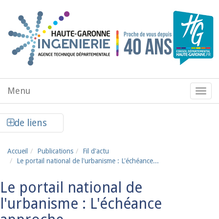
Aller au contenu principal
Menu
Menu
de
navig
Afficher la colonne de liens latéraux
de liens
Accueil
Publications
Fil d'actu
Le portail national de l'urbanisme : L'échéance...
Le portail national de
l'urbanisme : L'échéance