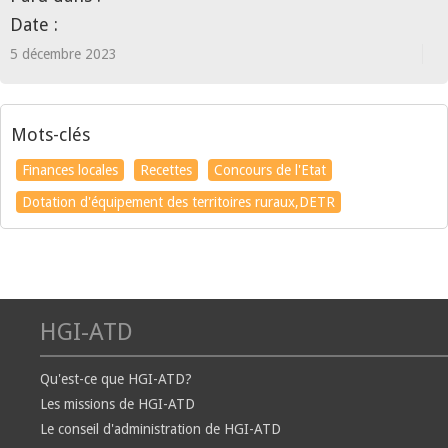
Date :
5 décembre 2023
Mots-clés
Finances locales
Recettes
Concours de l'Etat
Dotation d'équipement des territoires ruraux,DETR
HGI-ATD
Qu'est-ce que HGI-ATD?
Les missions de HGI-ATD
Le conseil d'administration de HGI-ATD