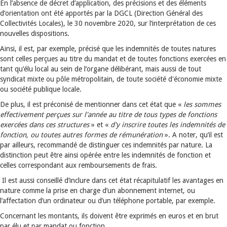
En l’absence de décret d’application, des précisions et des éléments
d’orientation ont été apportés par la DGCL (Direction Général des
Collectivités Locales), le 30 novembre 2020, sur l’interprétation de ces
nouvelles dispositions.
Ainsi, il est, par exemple, précisé que les indemnités de toutes natures
sont celles perçues au titre du mandat et de toutes fonctions exercées en
tant qu’élu local au sein de l’organe délibérant, mais aussi de tout
syndicat mixte ou pôle métropolitain, de toute société d'économie mixte
ou société publique locale.
De plus, il est préconisé de mentionner dans cet état que «
les sommes
effectivement perçues sur l'année au titre de tous types de fonctions
exercées dans ces structures
» et «
d'y inscrire toutes les indemnités de
fonction, ou toutes autres formes de rémunération
». A noter, qu’il est
par ailleurs, recommandé de distinguer ces indemnités par nature. La
distinction peut être ainsi opérée entre les indemnités de fonction et
celles correspondant aux remboursements de frais.
Il est aussi conseillé d’inclure dans cet état récapitulatif les avantages en
nature comme la prise en charge d’un abonnement internet, ou
l’affectation d’un ordinateur ou d’un téléphone portable, par exemple.
Concernant les montants, ils doivent être exprimés en euros et en brut
par élu et par mandat ou fonction.