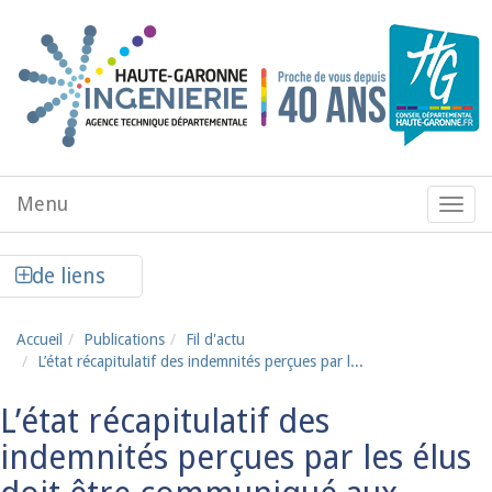
Aller au contenu principal
Menu
Menu
de
navig
Afficher la colonne de liens latéraux
de liens
Accueil
Publications
Fil d'actu
L’état récapitulatif des indemnités perçues par l...
L’état récapitulatif des
indemnités perçues par les élus