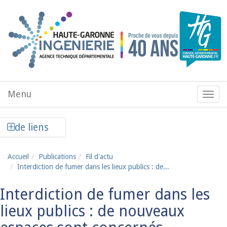
Aller au contenu principal
Menu
Menu
de
navig
Afficher la colonne de liens latéraux
de liens
Accueil
Publications
Fil d'actu
Interdiction de fumer dans les lieux publics : de...
Interdiction de fumer dans les
lieux publics : de nouveaux