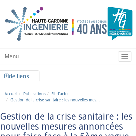
Aller au contenu principal
Menu
Menu
de
navig
Afficher la colonne de liens latéraux
de liens
Accueil
Publications
Fil d'actu
Gestion de la crise sanitaire : les nouvelles mes...
Gestion de la crise sanitaire : les
nouvelles mesures annoncées