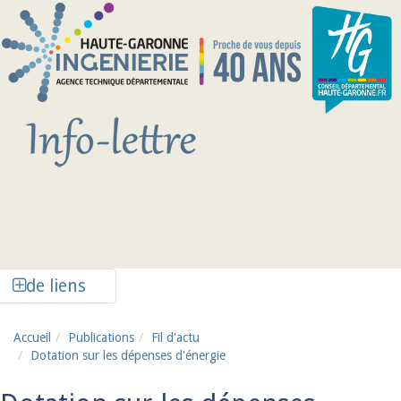
Aller au contenu principal
Afficher la colonne de liens latéraux
de liens
Accueil
Publications
Fil d'actu
Dotation sur les dépenses d'énergie