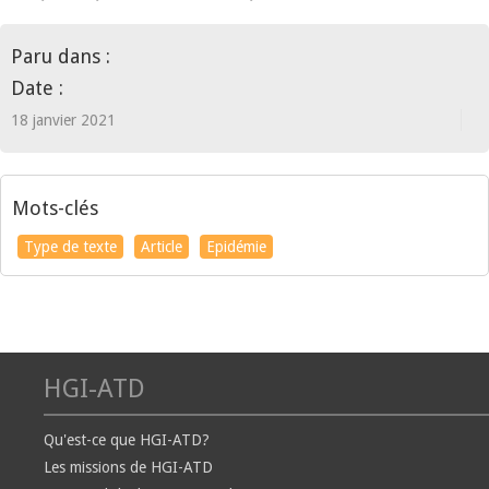
Paru dans :
Date :
18 janvier 2021
Mots-clés
Type de texte
Article
Epidémie
HGI-ATD
Qu'est-ce que HGI-ATD?
Les missions de HGI-ATD