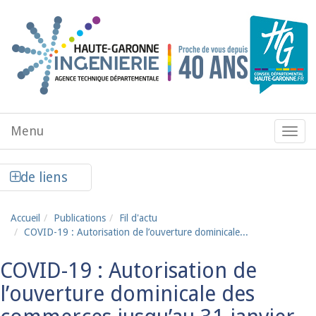
Aller au contenu principal
Menu
Menu
de
navig
Afficher la colonne de liens latéraux
de liens
Accueil
Publications
Fil d'actu
COVID-19 : Autorisation de l’ouverture dominicale...
COVID-19 : Autorisation de
l’ouverture dominicale des