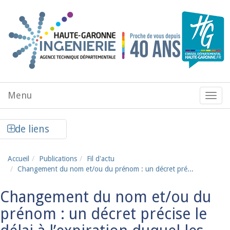
Aller au contenu principal
Menu
Menu
de
navig
Afficher la colonne de liens latéraux
de liens
Accueil
Publications
Fil d'actu
Changement du nom et/ou du prénom : un décret pré...
Changement du nom et/ou du
prénom : un décret précise le