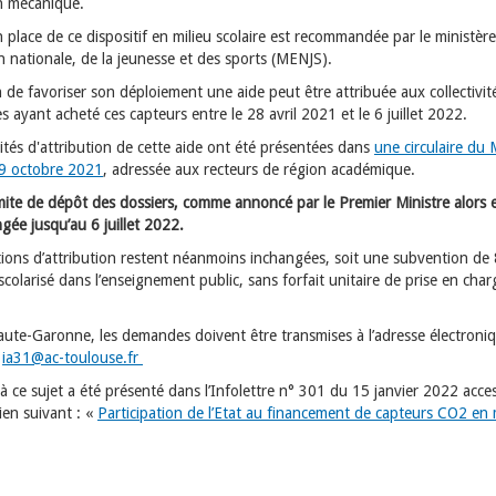
on mécanique.
 place de ce dispositif en milieu scolaire est recommandée par le ministèr
n nationale, de la jeunesse et des sports (MENJS).
n de favoriser son déploiement une aide peut être attribuée aux collectivit
les ayant acheté ces capteurs entre le 28 avril 2021 et le 6 juillet 2022.
ités d'attribution de cette aide ont été présentées dans
une circulaire du
9 octobre 2021
, adressée aux recteurs de région académique.
imite de dépôt des dossiers, comme annoncé par le Premier Ministre alors e
gée jusqu’au 6 juillet 2022.
tions d’attribution restent néanmoins inchangées, soit une subvention de
scolarisé dans l’enseignement public, sans forfait unitaire de prise en char
aute-Garonne, les demandes doivent être transmises à l’adresse électroni
:
ia31@ac-toulouse.fr
 à ce sujet a été présenté dans l’Infolettre n° 301 du 15 janvier 2022 acces
lien suivant : «
Participation de l’Etat au financement de capteurs CO2 en 