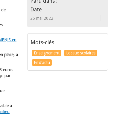
Paru dans :
Date :
e de
25 mai 2022
és
 MENJS en
Mots-clés
Enseignement
Locaux scolaires
n place, a
Fil d'actu
 8 euros
ge par
que
sible à
milieu