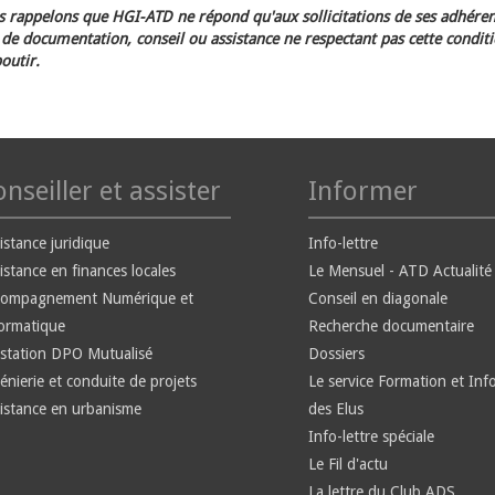
 rappelons que HGI-ATD ne répond qu'aux sollicitations de ses adhéren
e documentation, conseil ou assistance ne respectant pas cette condit
outir.
nseiller et assister
Informer
istance juridique
Info-lettre
istance en finances locales
Le Mensuel - ATD Actualité
compagnement Numérique et
Conseil en diagonale
ormatique
Recherche documentaire
station DPO Mutualisé
Dossiers
énierie et conduite de projets
Le service Formation et Inf
istance en urbanisme
des Elus
Info-lettre spéciale
Le Fil d'actu
La lettre du Club ADS