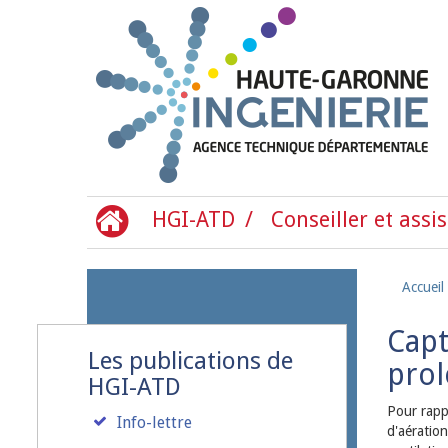
Aller au contenu principal
HGI-ATD
Conseiller et assis
Accueil
Capt
Les publications de
prol
HGI-ATD
Pour rapp
Info-lettre
d'aératio