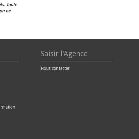
ts. Toute
ion ne
Saisir l'Agence
Nous contacter
ormation