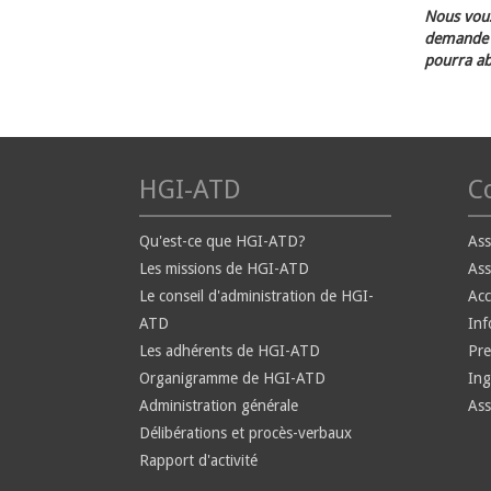
Nous vous
demande d
pourra ab
HGI-ATD
Co
Qu'est-ce que HGI-ATD?
Ass
Les missions de HGI-ATD
Ass
Le conseil d'administration de HGI-
Ac
ATD
Inf
Les adhérents de HGI-ATD
Pre
Organigramme de HGI-ATD
Ing
Administration générale
Ass
Délibérations et procès-verbaux
Rapport d'activité