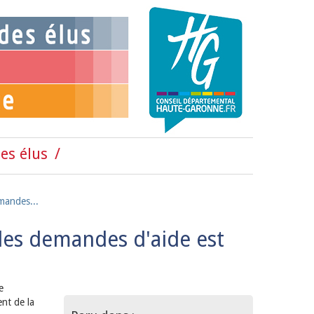
es élus
mandes...
 les demandes d'aide est
e
nt de la