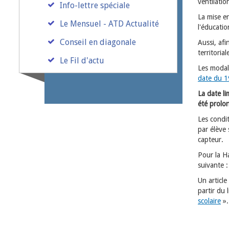
ventilati
Info-lettre spéciale
La mise en
Le Mensuel - ATD Actualité
l'éducatio
Conseil en diagonale
Aussi, afi
territoria
Le Fil d'actu
Les modal
date du 1
La date l
été prolon
Les condi
par élève 
capteur.
Pour la H
suivante 
Un article
partir du 
scolaire
».