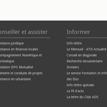
nseiller et assister
Informer
istance juridique
Info-lettre
istance en finances locales
Le Mensuel - ATD Actualité
compagnement Numérique et
Conseil en diagonale
ormatique
Recherche documentaire
station DPO Mutualisé
Dossiers
énierie et conduite de projets
Le service Formation et Inf
istance en urbanisme
des Elus
Info-lettre spéciale
Le Fil d'actu
La lettre du Club ADS