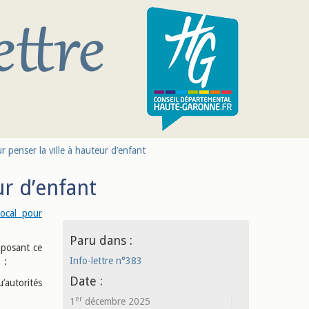
 penser la ville à hauteur d’enfant
ur d’enfant
local pour
Paru dans :
mposant ce
Info-lettre n°383
 :
Date :
autorités
er
1
décembre 2025