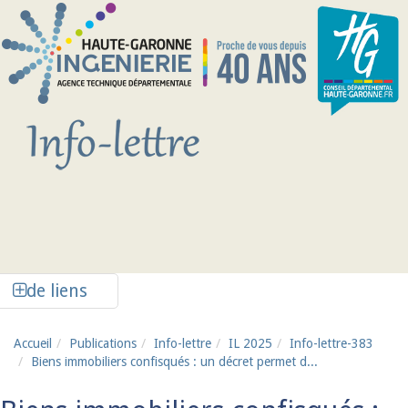
Aller au contenu principal
Afficher la colonne de liens latéraux
de liens
Accueil
Publications
Info-lettre
IL 2025
Info-lettre-383
Biens immobiliers confisqués : un décret permet d...