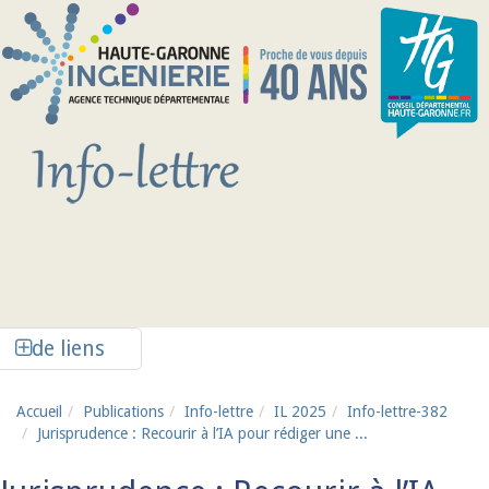
Aller au contenu principal
Afficher la colonne de liens latéraux
de liens
Accueil
Publications
Info-lettre
IL 2025
Info-lettre-382
Jurisprudence : Recourir à l’IA pour rédiger une ...