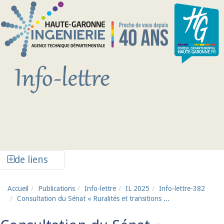
Aller au contenu principal
Afficher la colonne de liens latéraux
de liens
Accueil
Publications
Info-lettre
IL 2025
Info-lettre-382
Consultation du Sénat « Ruralités et transitions ...