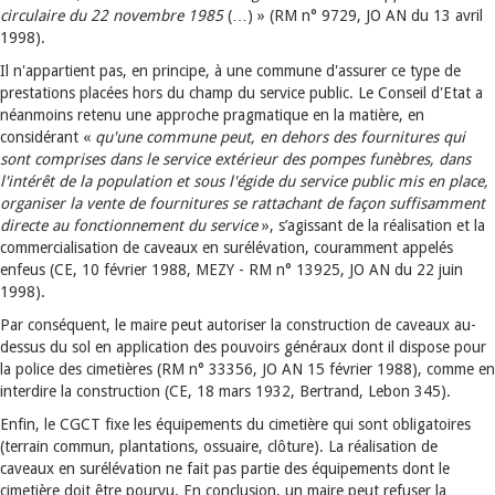
circulaire du 22 novembre 1985
(…) » (RM n° 9729, JO AN du 13 avril
1998).
Il n'appartient pas, en principe, à une commune d'assurer ce type de
prestations placées hors du champ du service public. Le Conseil d'Etat a
néanmoins retenu une approche pragmatique en la matière, en
considérant «
qu'une commune peut, en dehors des fournitures qui
sont comprises dans le service extérieur des pompes funèbres, dans
l'intérêt de la population et sous l'égide du service public mis en place,
organiser la vente de fournitures se rattachant de façon suffisamment
directe au fonctionnement du service
», s’agissant de la réalisation et la
commercialisation de caveaux en surélévation, couramment appelés
enfeus (CE, 10 février 1988, MEZY - RM n° 13925, JO AN du 22 juin
1998).
Par conséquent, le maire peut autoriser la construction de caveaux au-
dessus du sol en application des pouvoirs généraux dont il dispose pour
la police des cimetières (RM n° 33356, JO AN 15 février 1988), comme en
interdire la construction (CE, 18 mars 1932, Bertrand, Lebon 345).
Enfin, le CGCT fixe les équipements du cimetière qui sont obligatoires
(terrain commun, plantations, ossuaire, clôture). La réalisation de
caveaux en surélévation ne fait pas partie des équipements dont le
cimetière doit être pourvu. En conclusion, un maire peut refuser la