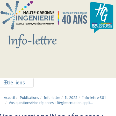
Aller au contenu principal
Afficher la colonne de liens latéraux
de liens
Accueil
Publications
Info-lettre
IL 2025
Info-lettre-381
Vos questions/Nos réponses : Règlementation appli...