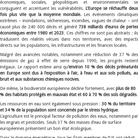
économiques, sociales, géopolitiques et environnementales se
conjuguent et accentuent les vulnérabilités.
L’Europe se réchauffe deux
fois plus vite que la moyenne mondiale.
Les événements climatique
extrêmes – inondations, sécheresses, incendies, vagues de chaleur – ont
causé plus de 240 000 décès et généré
738 milliards d’euros de perte
économiques entre 1980 et 2023
. Ces chiffres ne sont pas abstraits : il
traduisent des réalités vécues dans nos territoires, avec des impacts
directs sur les populations, les infrastructures et les finances locales.
Malgré des avancées notables, notamment une réduction de 37 % des
émissions de gaz à effet de serre depuis 1990, les progrès restent
inégaux. Le rapport estime ainsi qu
’environ 10 % des décès prématurés
en Europe sont dus à l’exposition à l’air, à l’eau et aux sols pollués, au
bruit et aux substances chimiques nocives
.
De même, la biodiversité européenne décline fortement, avec
plus de 80
% des habitats protégés en mauvais état et 60 à 70 % des sols dégradés
.
Les ressources en eau sont également sous pression :
30 % du territoire
et 34 % de la population sont concernés par le stress hydrique
.
L’agriculture est le principal facteur de pollution des eaux, notamment par
les engrais et pesticides. Seuls 37 % des masses d’eau de surface
européennes présentent un bon état écologique.
Dans le domaine énergétique, tous les États membres de l’UE ont réduit