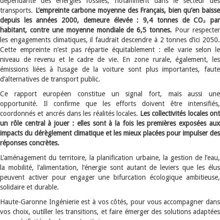
dépendante des énergies fossiles, notamment dans le secteur des
transports.
L’empreinte carbone moyenne des Français, bien qu’en baisse
depuis les années 2000, demeure élevée : 9,4 tonnes de CO
₂
pa
habitant, contre une moyenne mondiale de 6,5 tonnes.
Pour respecte
les engagements climatiques, il faudrait descendre à 2 tonnes d’ici 2050.
Cette empreinte n’est pas répartie équitablement : elle varie selon le
niveau de revenu et le cadre de vie. En zone rurale, également, les
émissions liées à l’usage de la voiture sont plus importantes, faute
d’alternatives de transport public.
Ce rapport européen constitue un signal fort, mais aussi une
opportunité. Il confirme que les efforts doivent être intensifiés,
coordonnés et ancrés dans les réalités locales.
Les collectivités locales on
un rôle central à jouer : elles sont à la fois les premières exposées aux
impacts du dérèglement climatique et les mieux placées pour impulser des
réponses concrètes.
L’aménagement du territoire, la planification urbaine, la gestion de l’eau,
la mobilité, l’alimentation, l’énergie sont autant de leviers que les élus
peuvent activer pour engager une bifurcation écologique ambitieuse,
solidaire et durable.
Haute-Garonne Ingénierie est à vos côtés, pour vous accompagner dans
vos choix, outiller les transitions, et faire émerger des solutions adaptées