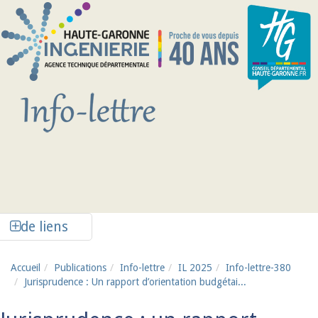
Aller au contenu principal
Afficher la colonne de liens latéraux
de liens
Accueil
Publications
Info-lettre
IL 2025
Info-lettre-380
Jurisprudence : Un rapport d’orientation budgétai...