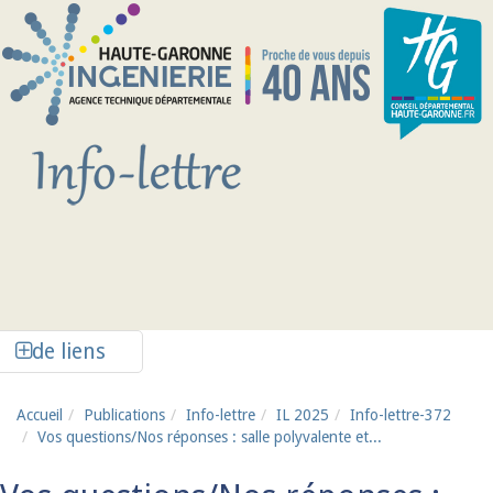
Aller au contenu principal
Afficher la colonne de liens latéraux
de liens
Accueil
Publications
Info-lettre
IL 2025
Info-lettre-372
Vos questions/Nos réponses : salle polyvalente et...