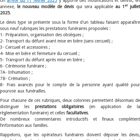
Un
arrêté du 11 février 2025
y apporte des modifications et définit, e
er
annexe,
le nouveau modèle de devis
qui sera applicable
au 1
juille
2025
.
Le devis type se présente sous la forme d'un tableau faisant apparaître
sous neuf rubriques les prestations funéraires proposées :
1- Préparation, organisation des obsèques ;
2- Transport du défunt avant mise en bière (sans cercueil) ;
3- Cercueil et accessoires ;
4- Mise en bière et fermeture du cercueil ;
5- Transport du défunt après mise en bière ;
6- Cérémonie funéraire ;
7A- Inhumation ;
7B- Crémation ;
8- Frais avancés pour le compte de la personne ayant qualité pour
pourvoir aux funérailles.
Pour chacune de ces rubriques, deux colonnes permettent désormais de
distinguer les
prestations obligatoires
(en application de l
règlementation funéraire) et celles
facultatives
.
De nombreux commentaires introductifs et finaux complètent
l’information aux familles.
Rappelons, que les opérateurs funéraires doivent déposer les devis,