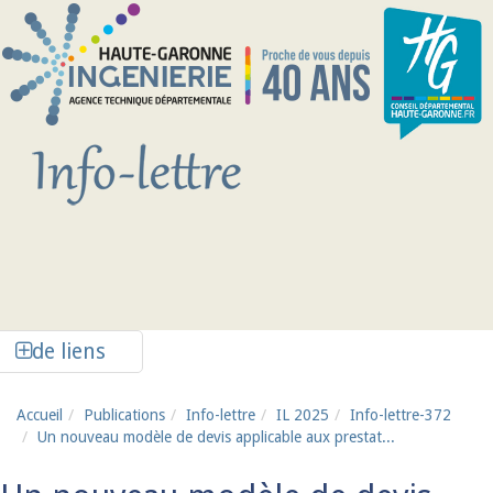
Aller au contenu principal
Afficher la colonne de liens latéraux
de liens
Accueil
Publications
Info-lettre
IL 2025
Info-lettre-372
Un nouveau modèle de devis applicable aux prestat...