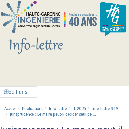
Aller au contenu principal
Afficher la colonne de liens latéraux
de liens
Accueil
Publications
Info-lettre
IL 2025
Info-lettre-369
Jurisprudence : Le maire peut-il décider seul de ...