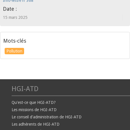
Info-lettre n°368
Date :
15 mars 2025
Mots-clés
Pollution
HGI-ATD
Qu'est-ce que HGI-ATD?
Les missions de HGI-ATD
Le conseil d'administration de HGI-ATD
Les adhérents de HGI-ATD