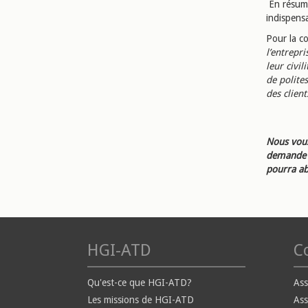
En résumé
indispensa
Pour la co
l’entrepri
leur civi
de polite
des client
Nous vous
demande d
pourra ab
HGI-ATD
Co
Qu'est-ce que HGI-ATD?
Ass
Les missions de HGI-ATD
Ass