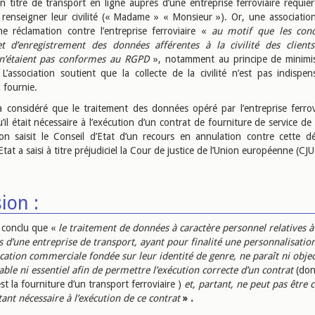
n titre de transport en ligne auprès d’une entreprise ferroviaire requier
e renseigner leur civilité (« Madame » « Monsieur »). Or, une association 
e réclamation contre l’entreprise ferroviaire «
au motif que les cond
et d’enregistrement des données afférentes à la civilité des client
 n’étaient pas conformes au RGPD
», notamment au principe de minimi
L’association soutient que la collecte de la civilité n’est pas indispen
 fournie.
 considéré que le traitement des données opéré par l’entreprise ferrovi
qu’il était nécessaire à l’exécution d’un contrat de fourniture de service de
tion saisit le Conseil d’Etat d’un recours en annulation contre cette dé
Etat a saisi à titre préjudiciel la Cour de justice de l’Union européenne (CJU
ion :
 conclu que «
le traitement de données à caractère personnel relatives à l
ts d’une entreprise de transport, ayant pour finalité une personnalisation
tion commerciale fondée sur leur identité de genre, ne paraît ni obje
able ni essentiel afin de permettre l’exécution correcte d’un contrat
(dont
est la fourniture d’un transport ferroviaire )
et, partant, ne peut pas être 
nt nécessaire à l’exécution de ce contrat
» .