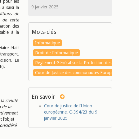
t pour les
9 janvier 2025
a saisi la
itions de
s de cette
sation des
Mots-clés
sable à la
Informatique
aire était
Droit de l'informatique
 transport.
cision. Le
Règlement Général sur la Protection des données (RG
E).
Cour de Justice des communautés Européennes,CJCE
En savoir
a civilité
Cour de justice de l’Union
 de la
européenne, C-394/23 du 9
ctivement
janvier 2025
 l’objet
considéré