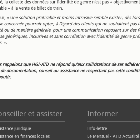
, la collecte des données sur l’identité de genre n’est pas « objectivement
ble » à la vente de billet de train.
ur, « u
ne solution praticable et moins intrusive semble exister, dès lor
se concernée pourrait opter, à l’égard des clients qui ne souhaitent pas 
lité ou de manière générale, pour une communication reposant sur des 
sse génériques, inclusives et sans corrélation avec l’identité de genre p
s
. ».
 rappelons que HGI-ATD ne répond qu'aux sollicitations de ses adhéren
e documentation, conseil ou assistance ne respectant pas cette condit
outir.
nseiller et assister
Informer
istance juridique
Info-lettre
istance en finances locales
Le Mensuel - ATD Actualité