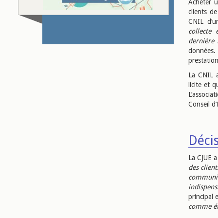
Acheter u
clients d
CNIL d’un
collecte 
dernière
données. 
prestation
La CNIL a
licite et 
L’associa
Conseil d’
Décis
La CJUE a
des clien
communica
indispens
principal 
comme éta