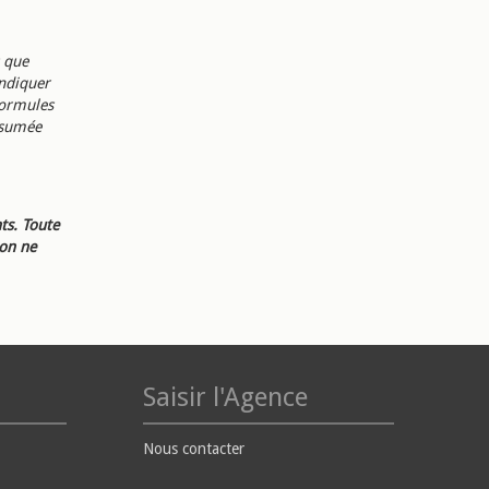
s que
indiquer
formules
résumée
ts. Toute
ion ne
Saisir l'Agence
Nous contacter