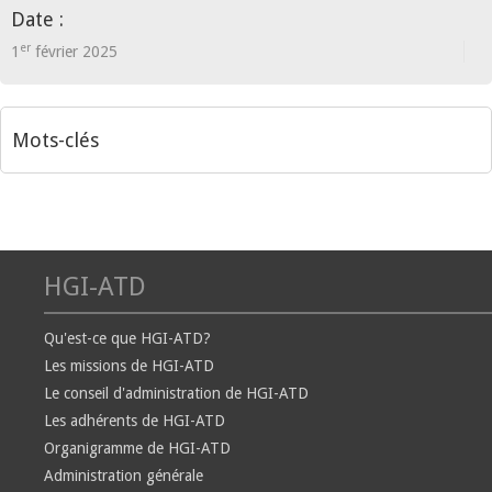
Date :
er
1
février 2025
Mots-clés
HGI-ATD
Qu'est-ce que HGI-ATD?
Les missions de HGI-ATD
Le conseil d'administration de HGI-ATD
Les adhérents de HGI-ATD
Organigramme de HGI-ATD
Administration générale