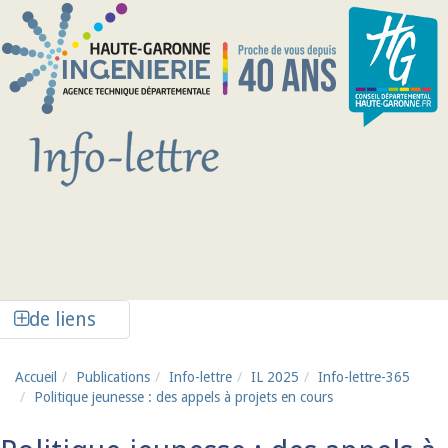
Aller au contenu principal
Afficher la colonne de liens latéraux
de liens
Accueil
Publications
Info-lettre
IL 2025
Info-lettre-365
Politique jeunesse : des appels à projets en cours