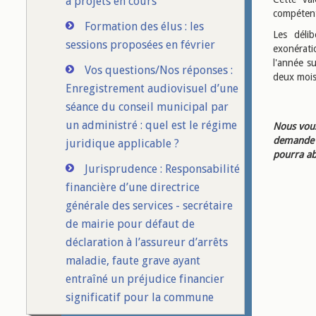
à projets en cours
compéten
Formation des élus : les
Les déli
sessions proposées en février
exonérati
l'année su
Vos questions/Nos réponses :
deux mois 
Enregistrement audiovisuel d’une
séance du conseil municipal par
un administré : quel est le régime
Nous vous
demande d
juridique applicable ?
pourra ab
Jurisprudence : Responsabilité
financière d’une directrice
générale des services - secrétaire
de mairie pour défaut de
déclaration à l’assureur d’arrêts
maladie, faute grave ayant
entraîné un préjudice financier
significatif pour la commune