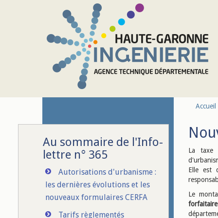
Aller au contenu principal
Accueil
Nouv
Au sommaire de l'Info-
La taxe 
lettre n° 365
d'urbanis
Elle est 
Autorisations d'urbanisme :
responsabl
les dernières évolutions et les
Le montan
nouveaux formulaires CERFA
forfaitaire
départeme
Tarifs règlementés