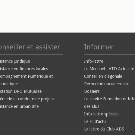
nseiller et assister
Informer
istance juridique
Info-lettre
istance en finances locales
Le Mensuel - ATD Actualité
compagnement Numérique et
Conseil en diagonale
ormatique
Recherche documentaire
station DPO Mutualisé
Dossiers
énierie et conduite de projets
Le service Formation et Inf
istance en urbanisme
des Elus
Info-lettre spéciale
Le Fil d'actu
La lettre du Club ADS