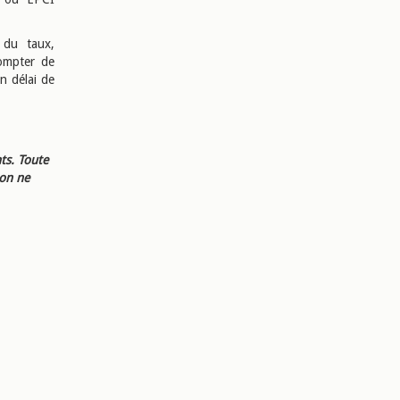
 du taux,
compter de
un délai de
ts. Toute
ion ne