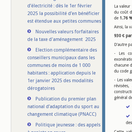
d’électricité : dès le 1er février
La valeur 
du coût d
2025 la possibilité d’en bénéficier
de
1.76 
est étendue aux petites communes
Ainsi, la 
Nouvelles valeurs forfaitaires
930 € par
de la taxe d'aménagement 2025
D’autre p
Election complémentaire des
- Les co
conseillers municipaux dans les
exonérati
communes de moins de 1 000
chacune d
du code g
habitants : application depuis le
- Les vale
1er janvier 2025 des modalités
révisées,
dérogatoires
construct
général d
Publication du premier plan
national d’adaptation du sport au
changement climatique (PNACC)
des
Politique jeunesse : des appels
Cette va