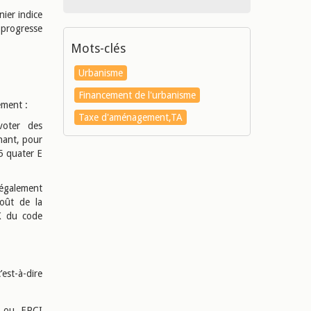
ier indice
 progresse
Mots-clés
Urbanisme
Financement de l'urbanisme
ement :
Taxe d'aménagement,TA
voter des
nant, pour
5 quater E
t également
oût de la
 K du code
’est-à-dire
s ou EPCI