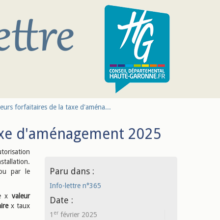
eurs forfaitaires de la taxe d'aména...
 taxe d'aménagement 2025
orisation
tallation.
Paru dans :
 ou par le
Info-lettre n°365
le x
valeur
Date :
ire
x taux
er
1
février 2025