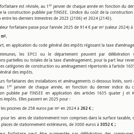
er
forfaitaire est révisée, au 1
janvier de chaque année en fonction du dern
e la construction publiée par l’INSEE. L’indice du coût de la construction
%
entre les derniers trimestres de 2023 (2106) et 2024 (2143).
valeur forfaitaire passe pour l’année 2025 de 914 € par m² (valeur 2024) à
 m².
art, en application du code général des impôts régissant la taxe d’aménag
mmunes, les EPCI ou le département peuvent par délibération 
ons partielles ou totales de la taxe d’aménagement, pour la part leur reve
es catégories de construction ou aménagement répertoriés à l’article 163
énéral des impôts.
urs forfaitaires des installations et aménagements ci-dessous listés, son
er
 au 1
janvier de chaque année, en fonction du dernier indice du c
ion publiée par l’INSEE en application des articles 1635 quater J et
es impôts. Elles passent en 2025 pour :
les piscines de 258 euros par m² en 2024 à
262 €
;
pour les aires de stationnement non comprises dans la surface taxable, c
 places de stationnement extérieures, de 3000 euros à
3052 € ;
leur forfaitaire peut être augmentée par délibération des commune