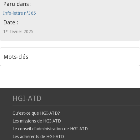
Paru dans :
Info-lettre n°365
Date :
er
1
février 2025
Mots-clés
HGI-ATD
Qu'est-ce que HGI-ATD?
Les missions de HGI-ATD
Le conseil d'administration de HGI-ATD
Les adhérents de HGI-ATD