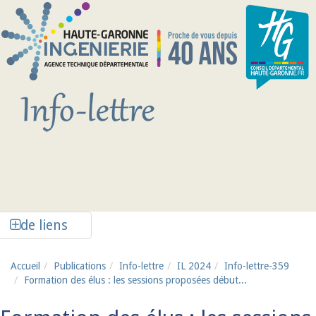
Aller au contenu principal
Afficher la colonne de liens latéraux
de liens
Accueil
Publications
Info-lettre
IL 2024
Info-lettre-359
Formation des élus : les sessions proposées début...